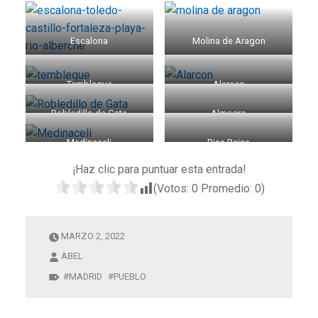
Escalona
Molina de Aragon
Tembleque
Alarcon
Robledillo de Gata
Almagro
Medinaceli
Rias Bajas
¡Haz clic para puntuar esta entrada!
(Votos:
0
Promedio:
0
)
MARZO 2, 2022
ABEL
MADRID
PUEBLO