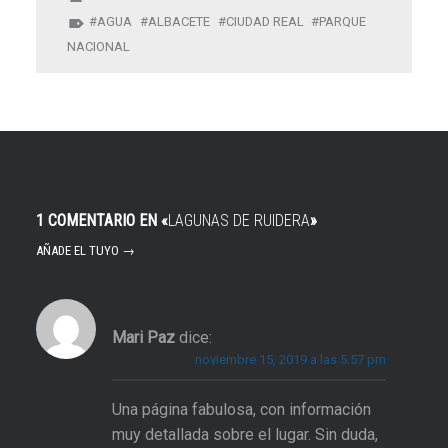
AGUA
ALBACETE
CIUDAD REAL
PARQUE
NACIONAL
1 COMENTARIO EN «
LAGUNAS DE RUIDERA
»
AÑADE EL TUYO →
Mari Paz
dice:
noviembre 15, 2019 a las 5:57 pm
Una página fabulosa, con información
muy detallada sobre el lugar. Sin duda,