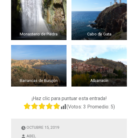
Monasterio de Piedra
Cabo de Gata
Barrancas de Burujón
Albarracín
¡Haz clic para puntuar esta entrada!
(Votos:
3
Promedio:
5
)
OCTUBRE 15, 2019
ABEL