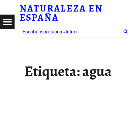
NATURALEZA EN
AGUA – NATURALEZA EN ESPAÑA
ESPAÑA
RALEZA
Menú
Buscar
SPAÑA
Etiqueta:
agua